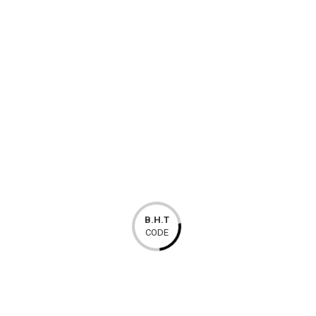
RMB PIR detektor
99,45 KM
B.H.T
CODE