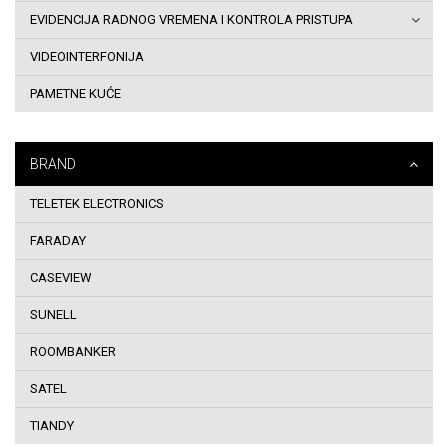
EVIDENCIJA RADNOG VREMENA I KONTROLA PRISTUPA
i
VIDEOINTERFONIJA
uslovi
PAMETNE KUĆE
korištenja
Dostava
BRAND
robe
TELETEK ELECTRONICS
na
FARADAY
adresu
CASEVIEW
SUNELL
Sigurnost
ROOMBANKER
plaćanja
SATEL
kreditnim
TIANDY
karticama