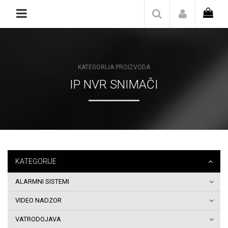
Naslovna
Katalog/Shop
KATEGORIJA PROIZVODA
Blog
IP NVR SNIMAČI
O
nama
Kontakt
KATEGORIJE
Zaštita
ALARMNI SISTEMI
privatnosti
VIDEO NADZOR
podataka
VATRODOJAVA
Pravila