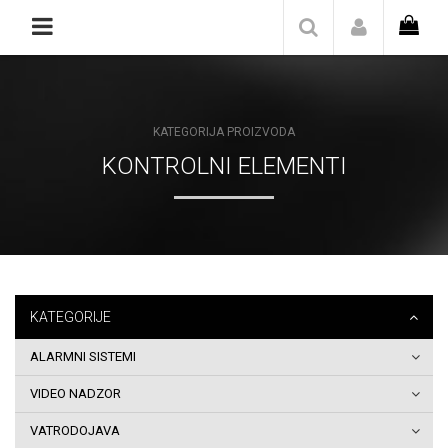
Naslovna
Katalog/Shop
KATEGORIJA PROIZVODA
Blog
KONTROLNI ELEMENTI
O
nama
Kontakt
KATEGORIJE
Zaštita
ALARMNI SISTEMI
privatnosti
VIDEO NADZOR
podataka
VATRODOJAVA
Pravila