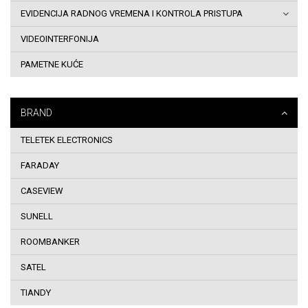
EVIDENCIJA RADNOG VREMENA I KONTROLA PRISTUPA
i
VIDEOINTERFONIJA
uslovi
PAMETNE KUĆE
korištenja
Dostava
BRAND
robe
TELETEK ELECTRONICS
na
FARADAY
adresu
CASEVIEW
SUNELL
Sigurnost
ROOMBANKER
plaćanja
SATEL
kreditnim
TIANDY
karticama