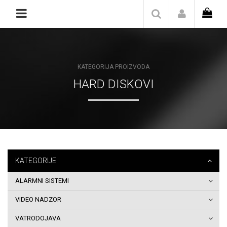
Naslovna
Katalog/Shop
KATEGORIJA PROIZVODA
Blog
HARD DISKOVI
O
nama
Kontakt
KATEGORIJE
Zaštita
ALARMNI SISTEMI
privatnosti
VIDEO NADZOR
podataka
VATRODOJAVA
Pravila