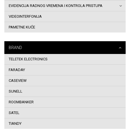
EVIDENCIJA RADNOG VREMENA I KONTROLA PRISTUPA
i
VIDEOINTERFONIJA
uslovi
PAMETNE KUĆE
korištenja
Dostava
BRAND
robe
TELETEK ELECTRONICS
na
FARADAY
adresu
CASEVIEW
SUNELL
Sigurnost
ROOMBANKER
plaćanja
SATEL
kreditnim
TIANDY
karticama