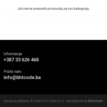
Još nema unesenih proizvoda za ovu kategoriju.
Informacije
+387 33 626 468
Pišite nam
info@bhtcode.ba
Sva prava pridržana. © 2026 B.H.T CODE d.o.o. - Development by
REA Studio