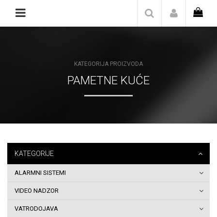
Naslovna
Katalog/Shop
KATEGORIJA PROIZVODA
Blog
PAMETNE KUĆE
O
nama
Kontakt
KATEGORIJE
Zaštita
ALARMNI SISTEMI
privatnosti
VIDEO NADZOR
podataka
VATRODOJAVA
Pravila