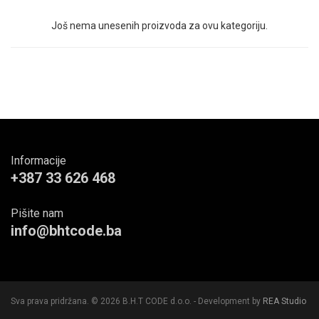
Još nema unesenih proizvoda za ovu kategoriju.
Informacije
+387 33 626 468
Pišite nam
info@bhtcode.ba
Sva prava pridržana. © 2026 B.H.T CODE d.o.o. - Development by
REA Studio