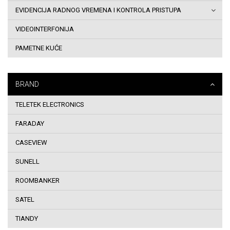
EVIDENCIJA RADNOG VREMENA I KONTROLA PRISTUPA
i
VIDEOINTERFONIJA
uslovi
PAMETNE KUĆE
korištenja
Dostava
BRAND
robe
TELETEK ELECTRONICS
na
FARADAY
adresu
CASEVIEW
SUNELL
Sigurnost
ROOMBANKER
plaćanja
SATEL
kreditnim
TIANDY
karticama