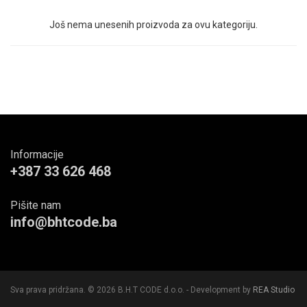
Još nema unesenih proizvoda za ovu kategoriju.
Informacije
+387 33 626 468
Pišite nam
info@bhtcode.ba
Sva prava pridržana. © 2026 B.H.T CODE d.o.o. - Development by
REA Studio