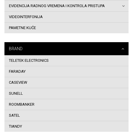
EVIDENCIJA RADNOG VREMENA I KONTROLA PRISTUPA
i
VIDEOINTERFONIJA
uslovi
PAMETNE KUĆE
korištenja
Dostava
BRAND
robe
TELETEK ELECTRONICS
na
FARADAY
adresu
CASEVIEW
SUNELL
Sigurnost
ROOMBANKER
plaćanja
SATEL
kreditnim
TIANDY
karticama