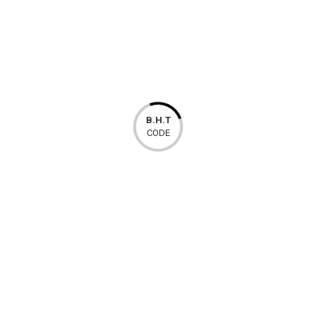
Plavi indikator je uključen (naoružan)
Indikator je isključen (deaktiviran)
Pronađi me: treperi zelenoIndikator jačine signala:
Treperi zeleno: jačina signala je jaka i preporučuje se da se uređaj
instalira ovdje
Treperi narandžasto: jačina signala je srednja i uređaj se može
instalirati ovdje
Treperi crveno: jačina signala je loša ili nema signala i uređaj se ne
B.H.T
CODE
može instalirati
MOŽDA ĆE VAM SE TAKOĐER
SVIDJETI…