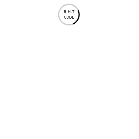
B.H.T
CODE
Konektor DC Muski na Saraf
1,40 KM
vidi