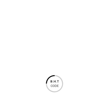
sirena bez stroba izlazne jačine zvuka od 110 dB.
MOŽDA ĆE VAM SE TAKOĐER SVIDJETI…
B.H.T
CODE
SensoIRIS BSST IS- BAZA S
SIRENOM SA BLJESK SA Izo